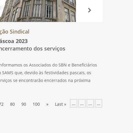
ção Sindical
áscoa 2023
ncerramento dos serviços
nformamos os Associados do SBN e Beneficiários
 SAMS que, devido às festividades pascais, os
erviços se encontrarão encerrados na próxima
inta-Feira Santa, dia 6 de abril, a partir das 13,00
oras. Aproveitamos a oportunidade para a
...
...
...
...
odos desejar uma
72
80
90
100
»
Last »