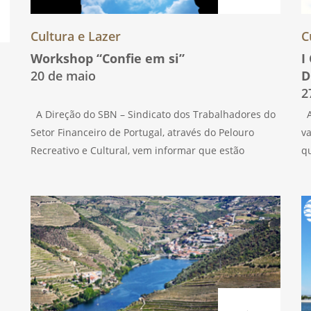
Cultura e Lazer
C
Workshop “Confie em si”
I
20 de maio
D
2
A Direção do SBN – Sindicato dos Trabalhadores do
A 
Setor Financeiro de Portugal, através do Pelouro
va
Recreativo e Cultural, vem informar que estão
qu
abertas as inscrições para o workshop “Confie em si!”
gu
que se realiza a 20 de maio,
c