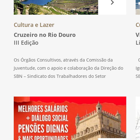
Cultura e Lazer
C
Cruzeiro no Rio Douro
V
III Edição
L
Os Órgãos Consultivos, através da Comissão da
O
Juventude, com o apoio e colaboração da Direção do
Ig
SBN – Sindicato dos Trabalhadores do Setor
S
Financeiro de Portugal, vai levar a efeito, no próximo
F
dia 3 de maio de 2023, quarta-feira, a
n