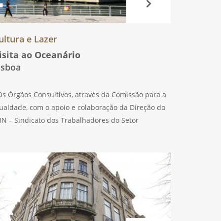
ultura e Lazer
isita ao Oceanário
isboa
s Órgãos Consultivos, através da Comissão para a
ualdade, com o apoio e colaboração da Direção do
BN – Sindicato dos Trabalhadores do Setor
inanceiro de Portugal, vão comemorar o Dia da Mãe
o próximo dia 6 de maio