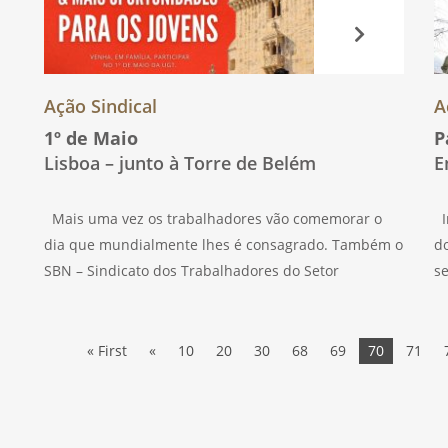
Ação Sindical
A
1º de Maio
P
Lisboa – junto à Torre de Belém
E
Mais uma vez os trabalhadores vão comemorar o
I
dia que mundialmente lhes é consagrado. Também o
do
SBN – Sindicato dos Trabalhadores do Setor
s
Financeiro de Portugal se associa a este dia
Qu
incorporando a manifestação que a UGT – UNIÃO
h
t
« First
«
10
20
30
68
69
70
71