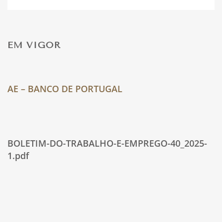
ACT DAS INSTITUIÇÕES DE CRÉDITO AGRÍCOLA
MÚTUO
EM VIGOR
ACT – GRUPO BCP
AE – BANCO DE PORTUGAL
AE – BANCO DE PORTUGAL
BOLETIM-DO-TRABALHO-E-EMPREGO-40_2025-
1.pdf
AE – CAIXA GERAL DE DEPÓSITOS
BTE-8_2025-AE-BdP.pdf
6-AE-BdP_FEBASE-BTE-48-de-29-12-2018.pdf
ACT – SECTOR BANCÁRIO
BP-Acordo-de-Empresa-clausulado-e-anexos-