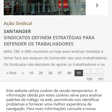
Ação Sindical
SANTANDER
SINDICATOS DEFINEM ESTRATÉGIAS PARA
DEFENDER OS TRABALHADORES
MAIS, SBC e SBN reuniram-se hoje para analisar medidas a
tomar face aos ataques do Santander aos seus trabalhadores.
Os Sindicatos não desistem de apoiar os trabalhadores e na
reunião de hoje decidiram manter o diálogo com o banco e,
...
...
...
« First
«
10
20
30
97
98
99
100
101
...
110
»
Last »
Este website utiliza cookies de sessão temporários. A
informação obtida por estes cookies serve para analisar
padrões de tráfego na web, permitindo-nos identificar
problemas e fornecer uma melhor experiência de
navegação. Para mais informações consulte a nossa