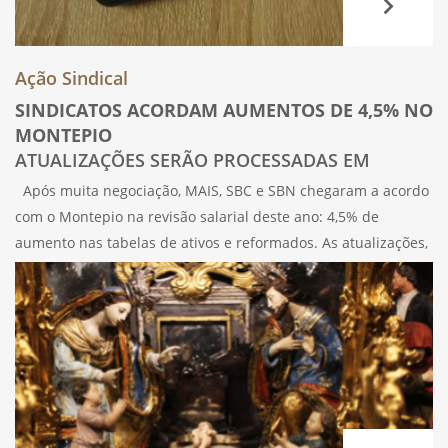
Ação Sindical
SINDICATOS ACORDAM AUMENTOS DE 4,5% NO
MONTEPIO
ATUALIZAÇÕES SERÃO PROCESSADAS EM
NOVEMBRO
Após muita negociação, MAIS, SBC e SBN chegaram a acordo
com o Montepio na revisão salarial deste ano: 4,5% de
aumento nas tabelas de ativos e reformados. As atualizações,
bem como os retroativos a janeiro, serão processadas em
novembro.