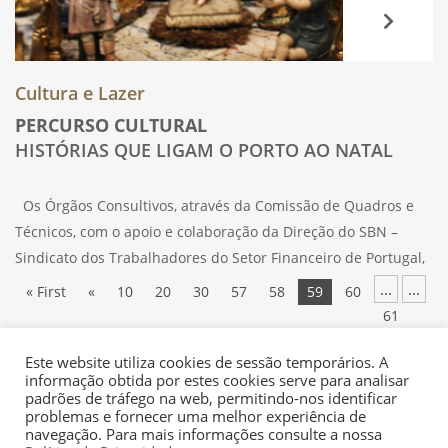
Cultura e Lazer
PERCURSO CULTURAL
HISTÓRIAS QUE LIGAM O PORTO AO NATAL
Os Órgãos Consultivos, através da Comissão de Quadros e
Técnicos, com o apoio e colaboração da Direção do SBN –
Sindicato dos Trabalhadores do Setor Financeiro de Portugal,
vão promover, no próximo dia 10 de dezembro, domingo, às
...
...
« First
«
10
20
30
57
58
59
60
10h,
61
...
...
70
80
90
»
Last »
Este website utiliza cookies de sessão temporários. A
informação obtida por estes cookies serve para analisar
padrões de tráfego na web, permitindo-nos identificar
problemas e fornecer uma melhor experiência de
navegação. Para mais informações consulte a nossa