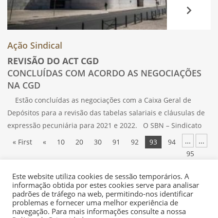
Ação Sindical
REVISÃO DO ACT CGD
CONCLUÍDAS COM ACORDO AS NEGOCIAÇÕES
NA CGD
Estão concluídas as negociações com a Caixa Geral de
Depósitos para a revisão das tabelas salariais e cláusulas de
expressão pecuniária para 2021 e 2022. O SBN – Sindicato
dos Trabalhadores do Setor Financeiro de Portugal rubricou
...
...
« First
«
10
20
30
91
92
93
94
95
...
...
100
110
»
Last »
Este website utiliza cookies de sessão temporários. A
informação obtida por estes cookies serve para analisar
padrões de tráfego na web, permitindo-nos identificar
problemas e fornecer uma melhor experiência de
navegação. Para mais informações consulte a nossa