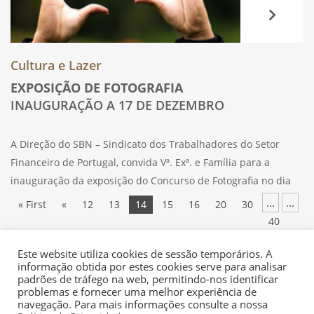
Cultura e Lazer
EXPOSIÇÃO DE FOTOGRAFIA
INAUGURAÇÃO A 17 DE DEZEMBRO
A Direção do SBN – Sindicato dos Trabalhadores do Setor
Financeiro de Portugal, convida Vª. Exª. e Família para a
inauguração da exposição do Concurso de Fotografia no dia
17 de dezembro de 2025 a partir das 15h30m. Estarão
...
...
« First
«
12
13
14
15
16
20
30
expostos
40
...
»
Last »
Este website utiliza cookies de sessão temporários. A
informação obtida por estes cookies serve para analisar
padrões de tráfego na web, permitindo-nos identificar
problemas e fornecer uma melhor experiência de
navegação. Para mais informações consulte a nossa